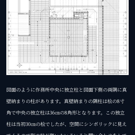
図面のように作務所中央に独立柱と図面下側の両隅に真
壁納まりの柱があります。真壁納まりの隅柱は桧の8寸
角で中央の独立柱は36㎝の8角形となります。この独立
柱は当初30㎝の桧でしたが、空間にシンボリックに見え